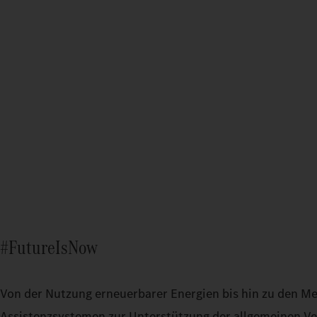
#FutureIsNow
Von der Nutzung erneuerbarer Energien bis hin zu den M
Assistenzsystemen zur Unterstützung der allgemeinen Ve