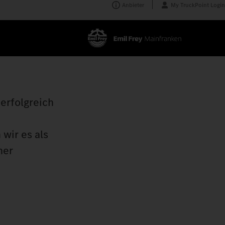
Anbieter
My TruckPoint Login
erfolgreich
wir es als
ner